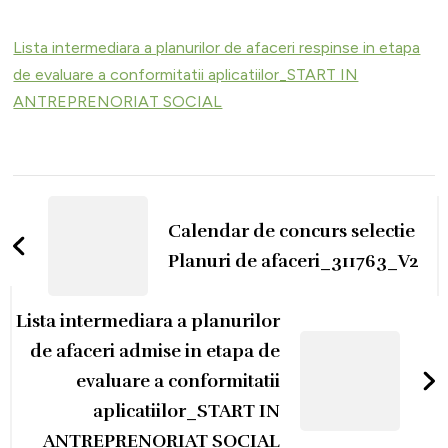
Lista
intermediara
Lista intermediara a planurilor de afaceri respinse in etapa
a
de evaluare a conformitatii aplicatiilor_START IN
planurilor
ANTREPRENORIAT SOCIAL
de
afaceri
respinse
Navigare
in
în
Calendar de concurs selectie
etapa
articole
de
Planuri de afaceri_311763_V2
evaluare
a
Lista intermediara a planurilor
conformitatii
de afaceri admise in etapa de
aplicatiilor_START
evaluare a conformitatii
IN
aplicatiilor_START IN
ANTREPRENORIAT
ANTREPRENORIAT SOCIAL