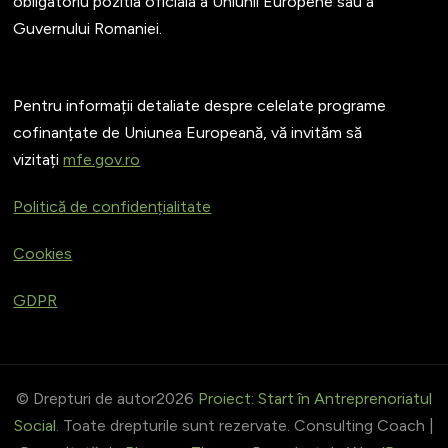
obligatoriu pozitia oficiala a Uniunii Europene sau a
Guvernului Romaniei.
Pentru informații detaliate despre celelate programe
cofinanțate de Uniunea Europeană, vă invităm să
vizitați
mfe.gov.ro
Politică de confidențialitate
Cookies
GDPR
© Drepturi de autor2026
Proiect: Start în Antreprenoriatul
Social
. Toate drepturile sunt rezervate.
Consulting Coach |