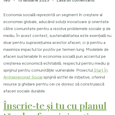
15 ianuarie 2025
Lasă un comentariu
teo
Importanț
unui
Economia socială reprezintă un segment în creștere al
model
economiei globale, aducând soluții inovatoare și orientate
de
către comunitate pentru a rezolva problemele sociale și de
afacere
mediu. În acest context, sustenabilitatea este esențială nu
sustenabil
doar pentru supraviețuirea acestor afaceri, ci și pentru a
în
maximiza impactul lor pozitiv pe termen lung. Modelele de
economia
afaceri sustenabile în economia socială pun accentul pe
socială
creșterea economică echitabilă, respectul pentru mediu și
sprijinul pentru comunitățile vulnerabile. Proiectul
Start În
Antreprenoriat Social
sprijină astfel de inițiative, oferind
resurse și ghidare pentru cei ce doresc să construiască
afaceri sociale durabile.
Înscrie-te și tu cu planul