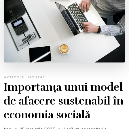
ARTICOLE
NOUTATI
Importanța unui model
de afacere sustenabil în
economia socială
la