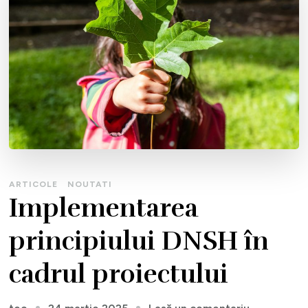
ARTICOLE
NOUTATI
Implementarea
principiului DNSH în
cadrul proiectului
la