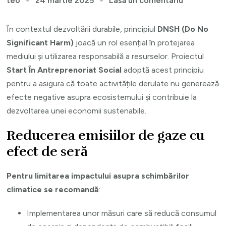
24 martie 2025
Lasă un comentariu
teo
Implement
principiului
În contextul dezvoltării durabile, principiul
DNSH (Do No
DNSH
Significant Harm)
joacă un rol esențial în protejarea
în
mediului și utilizarea responsabilă a resurselor. Proiectul
cadrul
Start În Antreprenoriat Social
adoptă acest principiu
proiectului
pentru a asigura că toate activitățile derulate nu generează
efecte negative asupra ecosistemului și contribuie la
dezvoltarea unei economii sustenabile.
Reducerea emisiilor de gaze cu
efect de seră
Pentru limitarea impactului asupra schimbărilor
climatice
se recomandă
:
Implementarea unor măsuri care să reducă consumul