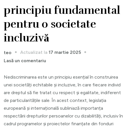
principiu fundamental
pentru o societate
incluzivă
Actualizat la
17 martie 2025
teo
la
Lasă un comentariu
Nediscriminarea:
Un
Nediscriminarea este un principiu esențial în construirea
principiu
unei societăți echitabile și incluzive, în care fiecare individ
fundamental
are dreptul să fie tratat cu respect și egalitate, indiferent
pentru
de particularitățile sale. În acest context, legislația
o
europeană și internațională subliniază importanța
societate
respectării drepturilor persoanelor cu dizabilități, inclusiv în
incluzivă
cadrul programelor și proiectelor finanțate din fonduri