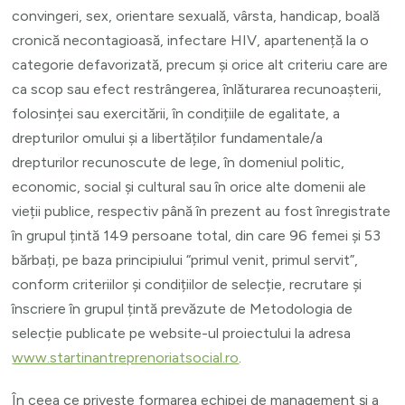
convingeri, sex, orientare sexuală, vârsta, handicap, boală
cronică necontagioasă, infectare HIV, apartenență la o
categorie defavorizată, precum și orice alt criteriu care are
ca scop sau efect restrângerea, înlăturarea recunoașterii,
folosinței sau exercitării, în condițiile de egalitate, a
drepturilor omului și a libertăților fundamentale/a
drepturilor recunoscute de lege, în domeniul politic,
economic, social și cultural sau în orice alte domenii ale
vieții publice, respectiv până în prezent au fost înregistrate
în grupul țintă 149 persoane total, din care 96 femei și 53
bărbați, pe baza principiului “primul venit, primul servit”,
conform criteriilor și condițiilor de selecție, recrutare și
înscriere în grupul țintă prevăzute de Metodologia de
selecție publicate pe website-ul proiectului la adresa
www.startinantreprenoriatsocial.ro
.
În ceea ce privește formarea echipei de management și a