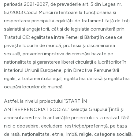
perioada 2021-2027, de prevederile art. 5 din Legea nr.
53/2003 Codul Muncii referitoare la funcționarea și
respectarea principiului egalității de tratament față de toți
salariații și angajatorii, cât și de legislația comunitară prin
Tratatul CE: egalitatea între Femei și Bărbați în ceea ce
privește locurile de muncă, profesia și discriminarea
sexuală, prevederi împotriva discriminării bazate pe
naționalitate și garantarea liberei circulații a lucrătorilor în
interiorul Uniunii Europene, prin Directiva Remunerării
egale, a tratamentului egal, egalitatea de rasă și egalitatea
ocupării locurilor de muncă.
Astfel, la nivelul proiectului “START ÎN
ANTREPRENORIAT SOCIAL” selecția Grupului Țintă și
accesul acestora la activitățile proiectului s-a realizat fără
nici o deosebire, excludere, restricție/preferință, pe baza
de rasă, naționalitate, etnie, limbă, religie, categorie socială,